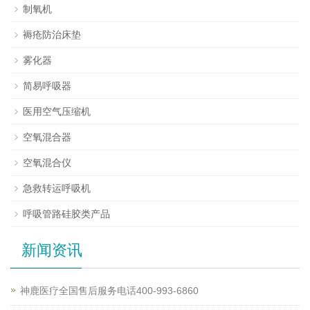
制氧机
褥疮防治床垫
雾化器
简易呼吸器
医用空气压缩机
空氧混合器
空氧混合仪
急救转运呼吸机
呼吸管路硅胶类产品
新闻资讯
神鹿医疗全国售后服务电话400-993-6860