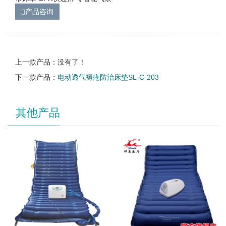
产品咨询
上一款产品：没有了！
下一款产品：
电动透气褥疮防治床垫SL-C-203
其他产品