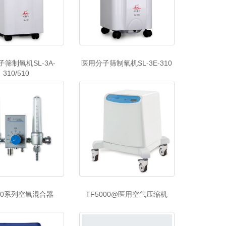
筛制氧机SL-3A-
医用分子筛制氧机SL-3E-310
310/510
000系列空氧混合器
TF5000@医用空气压缩机