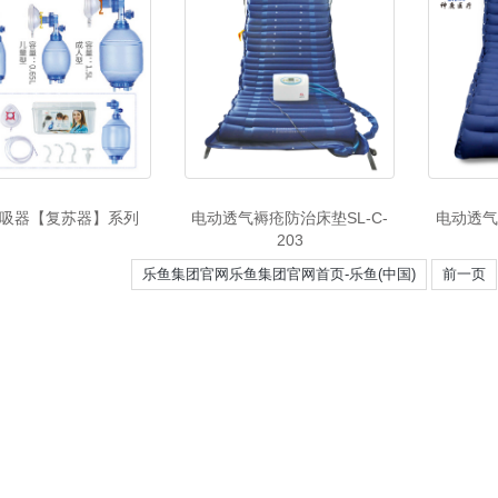
吸器【复苏器】系列
电动透气褥疮防治床垫SL-C-
电动透气
203
乐鱼集团官网乐鱼集团官网首页-乐鱼(中国)
前一页