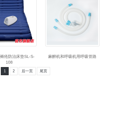
褥疮防治床垫SL-S-
麻醉机和呼吸机用呼吸管路
108
1
2
后一页
尾页