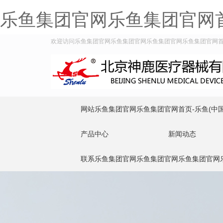
乐鱼集团官网乐鱼集团官网首
欢迎访问乐鱼集团官网乐鱼集团官网乐鱼集团官网乐鱼集团官网首页-乐鱼
网站乐鱼集团官网乐鱼集团官网首页-乐鱼(中国
产品中心
新闻动态
联系乐鱼集团官网乐鱼集团官网乐鱼集团官网乐鱼