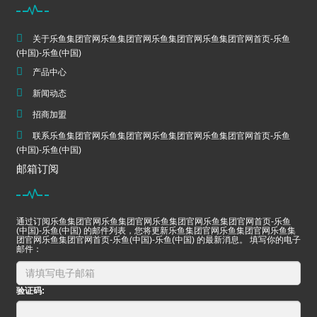
关于乐鱼集团官网乐鱼集团官网乐鱼集团官网乐鱼集团官网首页-乐鱼
(中国)-乐鱼(中国)
产品中心
新闻动态
招商加盟
联系乐鱼集团官网乐鱼集团官网乐鱼集团官网乐鱼集团官网首页-乐鱼
(中国)-乐鱼(中国)
邮箱订阅
通过订阅乐鱼集团官网乐鱼集团官网乐鱼集团官网乐鱼集团官网首页-乐鱼
(中国)-乐鱼(中国) 的邮件列表，您将更新乐鱼集团官网乐鱼集团官网乐鱼集
团官网乐鱼集团官网首页-乐鱼(中国)-乐鱼(中国) 的最新消息。 填写你的电子
邮件：
验证码: