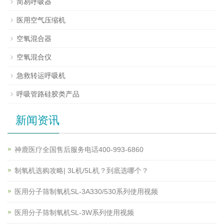
简易呼吸器
医用空气压缩机
空氧混合器
空氧混合仪
急救转运呼吸机
呼吸管路硅胶类产品
新闻资讯
神鹿医疗全国售后服务电话400-993-6860
制氧机选购攻略| 3L机/5L机？到底选哪个？
医用分子筛制氧机SL-3A330/530系列使用视频
医用分子筛制氧机SL-3W系列使用视频