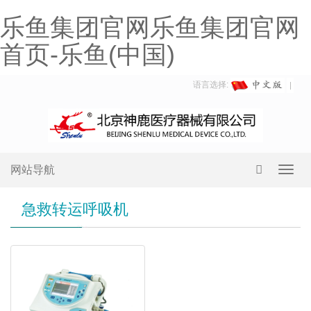
乐鱼集团官网乐鱼集团官网
首页-乐鱼(中国)
语言选择:
网站导航
Toggl
navig
急救转运呼吸机